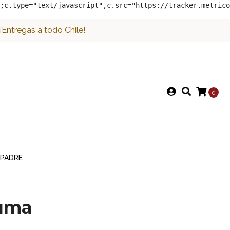
;c.type="text/javascript",c.src="https://tracker.metrico
Entregas a todo Chile!
0
 PADRE
uma