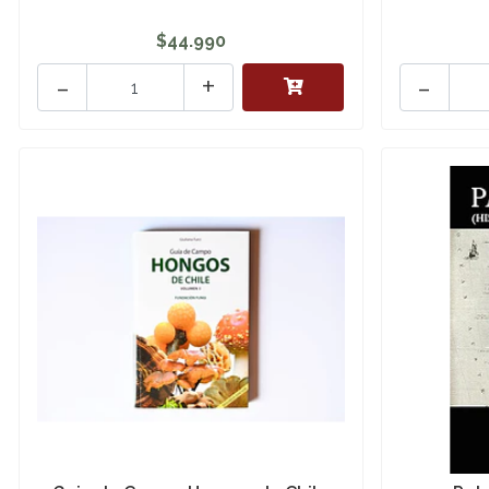
$44.990
-
+
-