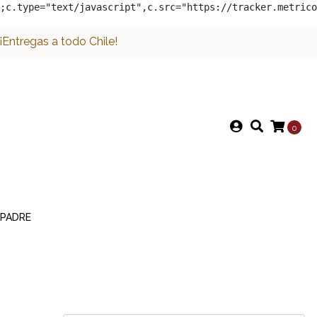
;c.type="text/javascript",c.src="https://tracker.metrico
Entregas a todo Chile!
0
 PADRE