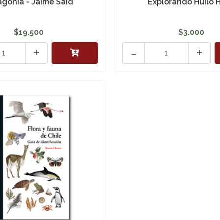
agonia - Jaime Said
Explorando Huilo H
$19.500
$3.000
+
-
+