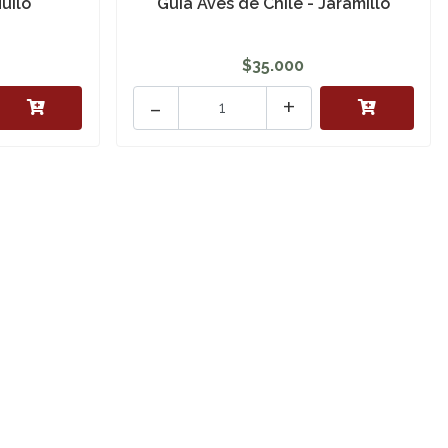
uilo
Guía Aves de Chile - Jaramillo
$35.000
-
+