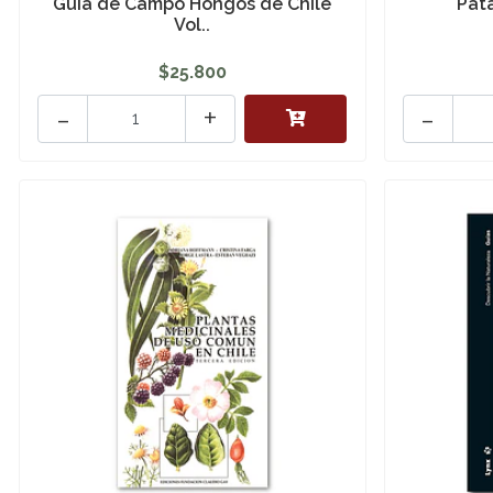
Guia de Campo Hongos de Chile
Pat
Vol..
$25.800
-
+
-