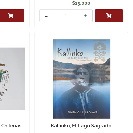
$15.000
-
+
s Chilenas
Kallinko, El Lago Sagrado