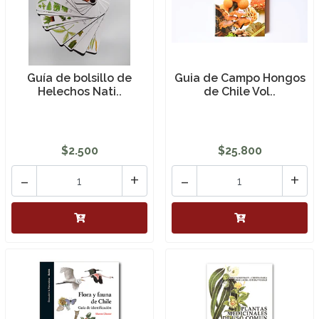
Guía de bolsillo de
Guia de Campo Hongos
Helechos Nati..
de Chile Vol..
$2.500
$25.800
-
+
-
+