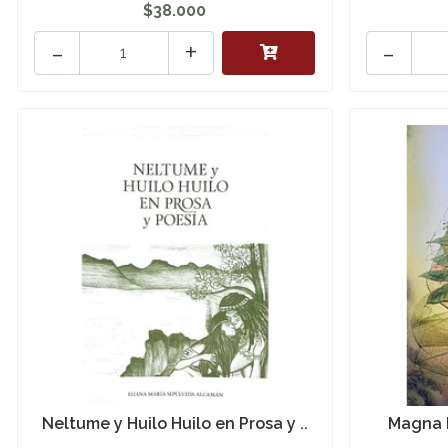
$38.000
-
+
-
Neltume y Huilo Huilo en Prosa y ..
Magna 