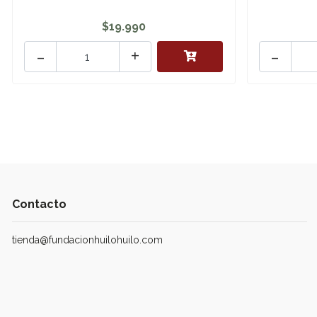
$19.990
-
+
-
Contacto
tienda@fundacionhuilohuilo.com