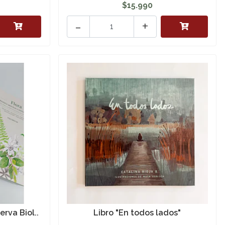
$15.990
-
+
rva Biol..
Libro "En todos lados"