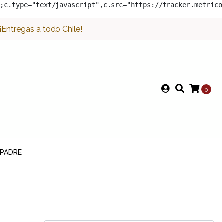
;c.type="text/javascript",c.src="https://tracker.metrico
Entregas a todo Chile!
0
 PADRE