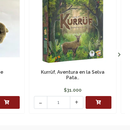
he
Kurrüf, Aventura en la Selva
Pata..
$31.000
-
+