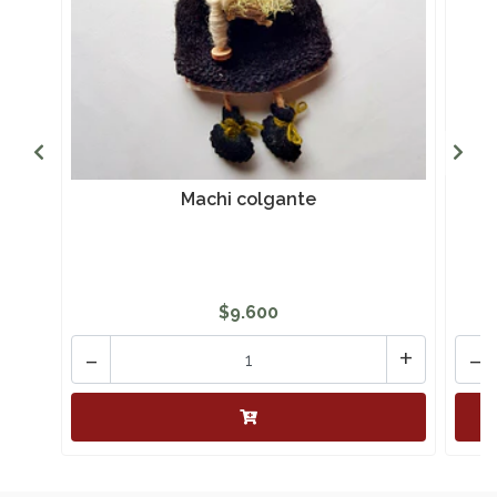
Machi colgante
N
$9.600
-
+
-