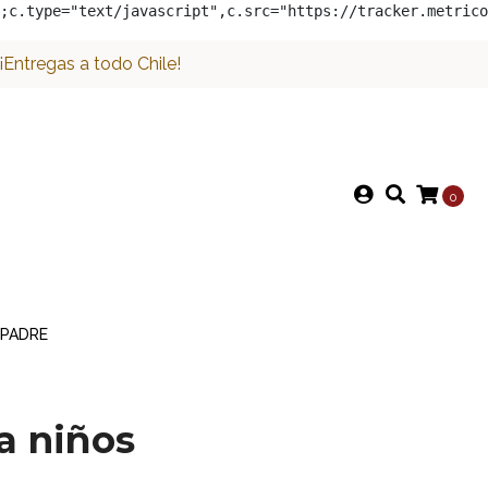
;c.type="text/javascript",c.src="https://tracker.metrico
Entregas a todo Chile!
0
 PADRE
ra niños