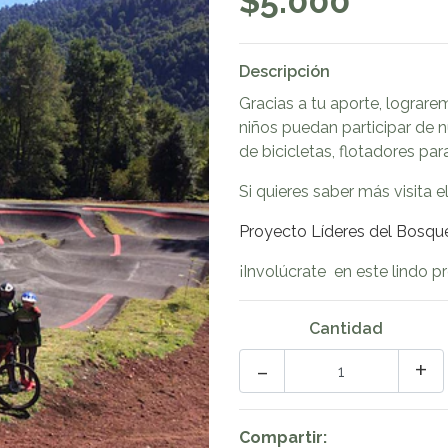
$5.000
Descripción
Gracias a tu aporte, lograr
niños puedan participar de nu
de bicicletas, flotadores par
Si quieres saber más visita el
Proyecto Líderes del Bosqu
¡Involúcrate en este lindo p
Cantidad
-
+
Compartir: