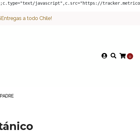
;c.type="text/javascript",c.src="https://tracker.metrico
Entregas a todo Chile!
0
 PADRE
tánico