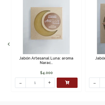
Jabón Artesanal Luna: aroma
Jabón
Narac..
$4.000
-
+
-