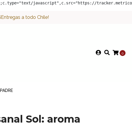
;c.type="text/javascript",c.src="https://tracker.metrico
Entregas a todo Chile!
0
 PADRE
anal Sol: aroma