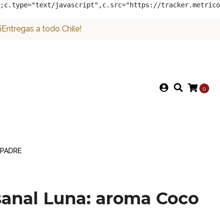
;c.type="text/javascript",c.src="https://tracker.metrico
Entregas a todo Chile!
0
 PADRE
sanal Luna: aroma Coco