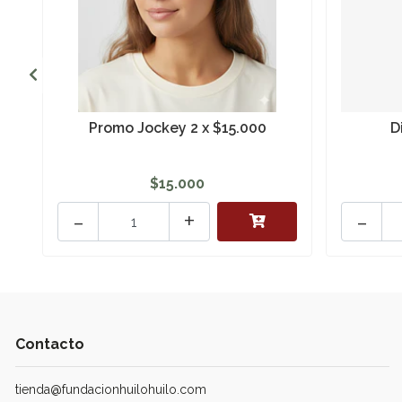
Promo Jockey 2 x $15.000
D
$15.000
-
+
-
Contacto
tienda@fundacionhuilohuilo.com