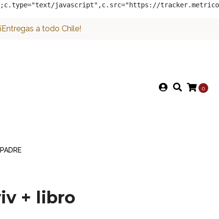
;c.type="text/javascript",c.src="https://tracker.metrico
Entregas a todo Chile!
0
 PADRE
iv + libro