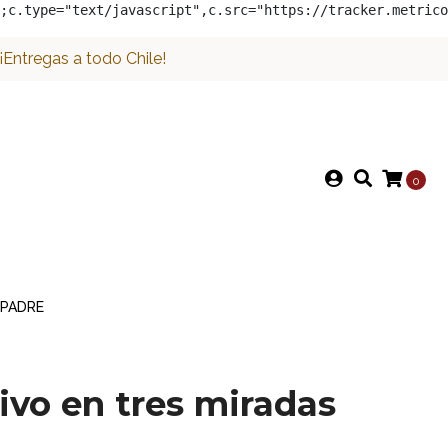
;c.type="text/javascript",c.src="https://tracker.metrico
Entregas a todo Chile!
0
 PADRE
vo en tres miradas